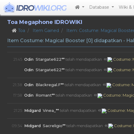
Database
Wiki &
Toa Megaphone IDROWIKI
Toa
Item Gained
Item: Costume: Magical Booster
Item Costume: Magical Booster [0] didapatkan - Hala
21:45
Odin
Stargate622**
telah mendapatkan
Costume: M
21:44
Odin
Stargate622**
telah mendapatkan
Costume: M
21:38
Odin
Blackregal.F**
telah mendapatkan
Costume: M
17:58
Odin
Romant**
telah mendapatkan
Costume: Magica
21:25
Midgard
Vinea_**
telah mendapatkan
Costume: Magi
09:54
Midgard
Sacreligio**
telah mendapatkan
Costume: M