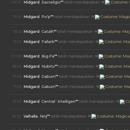
09:47
Midgard
Sacreligio**
telah mendapatkan
Costume: M
16:10
Midgard
Po'p**
telah mendapatkan
Costume: Magica
18:41
Midgard
Catalh**
telah mendapatkan
Costume: Magi
17:24
Midgard
Fallarb**
telah mendapatkan
Costume: Magi
23:00
Midgard
Big.Pa**
telah mendapatkan
Costume: Magi
18:44
Midgard
Nubito**
telah mendapatkan
Costume: Mag
17:46
Midgard
Gabum**
telah mendapatkan
Costume: Mag
17:25
Midgard
Gabum**
telah mendapatkan
Costume: Mag
19:49
Midgard
Central`Intelligen**
telah mendapatkan
Co
14:50
Valhalla
Ninj**
telah mendapatkan
Costume: Magical