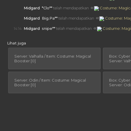
14:30
Midgard
*Clo**
telah mendapatkan
Costume: Magica
14:29
Midgard
Big.Pa**
telah mendapatkan
Costume: Magi
14:14
Midgard
snipe**
telah mendapatkan
Costume: Magic
Lihat juga
Server: Valhalla / Item: Costume: Magical
Box: Cyber
Booster [0]
Server: Valh
Server: Odin / Item: Costume: Magical
Box: Cyber
Booster [0]
Server: Od