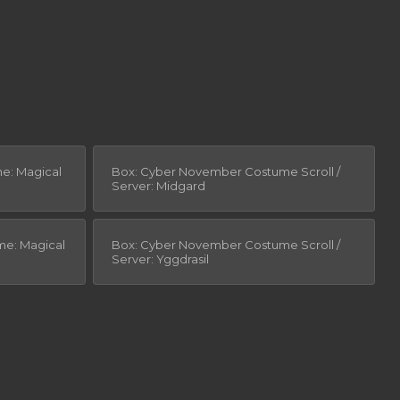
me: Magical
Box: Cyber November Costume Scroll /
Server: Midgard
ume: Magical
Box: Cyber November Costume Scroll /
Server: Yggdrasil