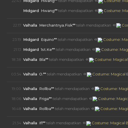
22:43
Midgard
Hwang**
telah mendapatkan
Costume: Mag
22:40
Midgard
Hwang**
telah mendapatkan
Costume: Mag
22:17
Valhalla
Merchantnya.Fisk**
telah mendapatkan
Cos
23:19
Midgard
Equino**
telah mendapatkan
Costume: Mag
21:13
Midgard
1st.Ke**
telah mendapatkan
Costume: Magic
18:38
Valhalla
Bla**
telah mendapatkan
Costume: Magical 
03:54
Valhalla
O.**
telah mendapatkan
Costume: Magical B
19:00
Valhalla
Rollba**
telah mendapatkan
Costume: Magic
18:06
Valhalla
Friga**
telah mendapatkan
Costume: Magica
16:48
Valhalla
Rollba**
telah mendapatkan
Costume: Magic
21:34
Valhalla
Ifl**
telah mendapatkan
Costume: Magical B