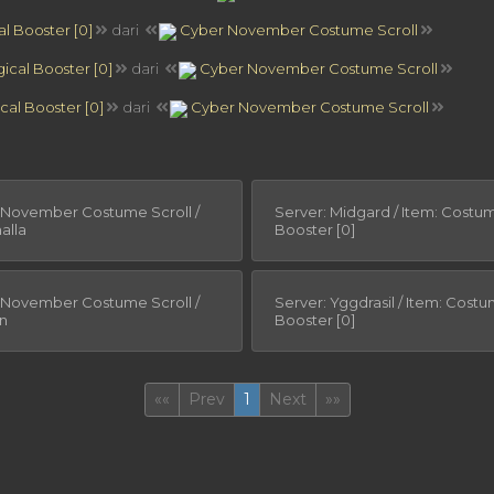
l Booster [0]
dari
Cyber November Costume Scroll
cal Booster [0]
dari
Cyber November Costume Scroll
al Booster [0]
dari
Cyber November Costume Scroll
 November Costume Scroll /
Server: Midgard / Item: Costu
alla
Booster [0]
 November Costume Scroll /
Server: Yggdrasil / Item: Cost
in
Booster [0]
First
(current)
Last
««
Prev
1
Next
»»